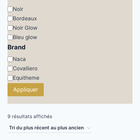
Couleur
Noir
Bordeaux
Noir Glow
Bleu glow
Brand
Brand
Naca
Covalliero
Equitheme
Appliquer
Trié
9 résultats affichés
du
plus