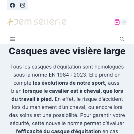
Aller
au
contenu
0
Casques avec visière large
Tous les casques d’équitation sont homologués
sous la norme EN 1984 : 2023. Elle prend en
compte
les évolutions de notre sport,
aussi
bien
lorsque le cavalier est à cheval, que lors
du travail à pied.
En effet, le risque d’accident
lors du maniement d’un cheval, ou encore lors
des soins est une possibilité. Pour garantir votre
sécurité, cette nouvelle norme permet d’évaluer
l
’efficacité du casque d’équitation
en cas