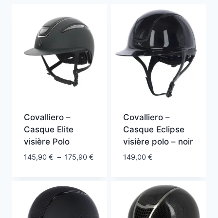
récent
au
plus
ancien
Covalliero –
Covalliero –
Casque Elite
Casque Eclipse
visière Polo
visière polo – noir
Plage
145,90
€
–
175,90
€
149,00
€
de
prix :
145,90 €
à
175,90 €