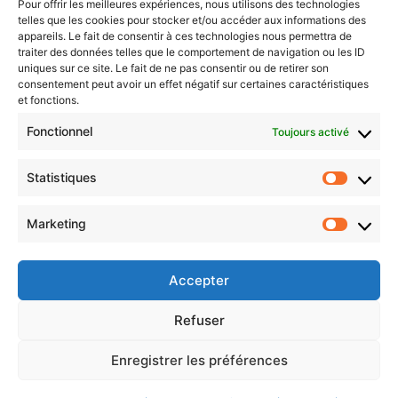
Pour offrir les meilleures expériences, nous utilisons des technologies
telles que les cookies pour stocker et/ou accéder aux informations des
appareils. Le fait de consentir à ces technologies nous permettra de
traiter des données telles que le comportement de navigation ou les ID
uniques sur ce site. Le fait de ne pas consentir ou de retirer son
consentement peut avoir un effet négatif sur certaines caractéristiques
et fonctions.
Fonctionnel
Toujours activé
Statistiques
Statist
Marketing
Market
Nos Marques
Livraisons et retours
Accepter
Politique de cookies (UE)
Refuser
© 2026 JEM Sellerie - Thème WordPress par
Enregistrer les préférences
Kadence WP