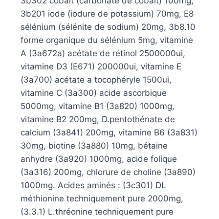
3b302 cobalt (carbonate de cobalt) 100mg,
3b201 iode (iodure de potassium) 70mg, E8
sélénium (sélénite de sodium) 20mg, 3b8.10
forme organique du sélénium 5mg, vitamine
A (3a672a) acétate de rétinol 2500000ui,
vitamine D3 (E671) 200000ui, vitamine E
(3a700) acétate a tocophéryle 1500ui,
vitamine C (3a300) acide ascorbique
5000mg, vitamine B1 (3a820) 1000mg,
vitamine B2 200mg, D.pentothénate de
calcium (3a841) 200mg, vitamine B6 (3a831)
30mg, biotine (3a880) 10mg, bétaine
anhydre (3a920) 1000mg, acide folique
(3a316) 200mg, chlorure de choline (3a890)
1000mg. Acides aminés : (3c301) DL
méthionine techniquement pure 2000mg,
(3.3.1) L.thréonine techniquement pure